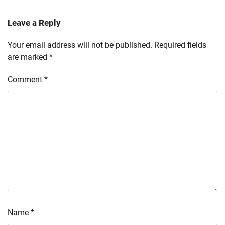
Leave a Reply
Your email address will not be published.
Required fields
are marked
*
Comment
*
Name
*