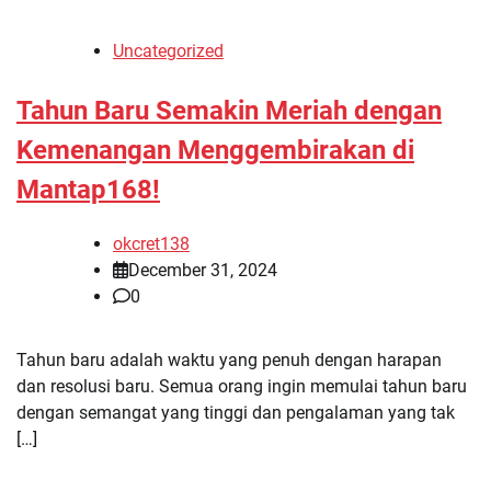
Uncategorized
Tahun Baru Semakin Meriah dengan
Kemenangan Menggembirakan di
Mantap168!
okcret138
December 31, 2024
0
Tahun baru adalah waktu yang penuh dengan harapan
dan resolusi baru. Semua orang ingin memulai tahun baru
dengan semangat yang tinggi dan pengalaman yang tak
[…]