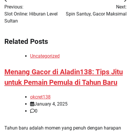
Post
Previous:
Next:
navigation
Slot Online: Hiburan Level
Spin Santuy, Gacor Maksimal
Sultan
Related Posts
Uncategorized
Menang Gacor di Aladin138: Tips Jitu
untuk Pemain Pemula di Tahun Baru
okcret138
January 4, 2025
0
Tahun baru adalah momen yang penuh dengan harapan