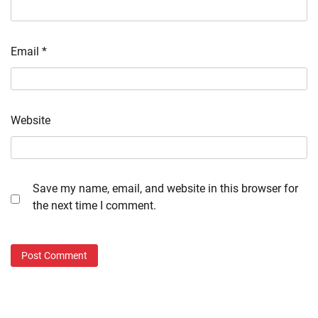
Email
*
Website
Save my name, email, and website in this browser for
the next time I comment.