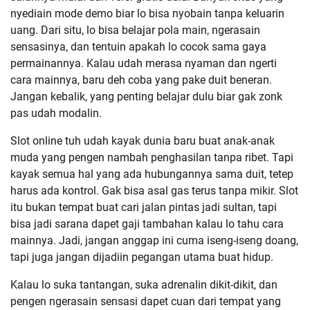
nyediain mode demo biar lo bisa nyobain tanpa keluarin
uang. Dari situ, lo bisa belajar pola main, ngerasain
sensasinya, dan tentuin apakah lo cocok sama gaya
permainannya. Kalau udah merasa nyaman dan ngerti
cara mainnya, baru deh coba yang pake duit beneran.
Jangan kebalik, yang penting belajar dulu biar gak zonk
pas udah modalin.
Slot online tuh udah kayak dunia baru buat anak-anak
muda yang pengen nambah penghasilan tanpa ribet. Tapi
kayak semua hal yang ada hubungannya sama duit, tetep
harus ada kontrol. Gak bisa asal gas terus tanpa mikir. Slot
itu bukan tempat buat cari jalan pintas jadi sultan, tapi
bisa jadi sarana dapet gaji tambahan kalau lo tahu cara
mainnya. Jadi, jangan anggap ini cuma iseng-iseng doang,
tapi juga jangan dijadiin pegangan utama buat hidup.
Kalau lo suka tantangan, suka adrenalin dikit-dikit, dan
pengen ngerasain sensasi dapet cuan dari tempat yang