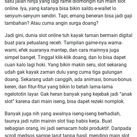
satu jalan ninja yang lagi rame diomongin tuh main slot
online. Iya, yang katanya bisa bikin saldo e-wallet lo
senyum-senyum sendiri. Tapi, emang beneran bisa jadi gaji
tambahan? Atau cuma angin surga doang?
Jadi gini, dunia slot online tuh kayak taman bermain digital
buat para petualang receh. Tampilan game-nya warna-
warni, efek suaranya mantep, dan cara mainnya juga
simpel banget. Tinggal klik-klik doang, dan lo bisa dapet
cuan kalo lagi hoki. Yang bikin makin seru, slot sekarang
udah gak kayak zaman dulu yang cuma tiga gulungan
doang. Sekarang udah canggih, ada animasi, bonus-bonus
keren, dan fitur-fitur yang bikin lo betah lama-lama
ngelototin layar. Gak heran banyak yang kejebak jadi “anak
slot” karena dari main iseng, bisa dapet rezeki nomplok.
Banyak juga nih yang awalnya iseng-iseng berhadiah,
taunya jadi rutin mainin slot tiap habis kerja. Buat
sebagian orang, ini jadi semacam hobi produktif. Daripada
scroll medsos sampe larut tanpa hasil, mending main slot