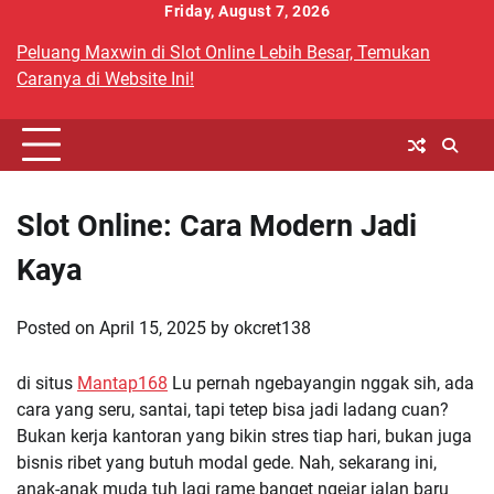
Skip
Friday, August 7, 2026
to
Peluang Maxwin di Slot Online Lebih Besar, Temukan
content
Caranya di Website Ini!
Slot Online: Cara Modern Jadi
Kaya
Posted on
April 15, 2025
by
okcret138
di situs
Mantap168
Lu pernah ngebayangin nggak sih, ada
cara yang seru, santai, tapi tetep bisa jadi ladang cuan?
Bukan kerja kantoran yang bikin stres tiap hari, bukan juga
bisnis ribet yang butuh modal gede. Nah, sekarang ini,
anak-anak muda tuh lagi rame banget ngejar jalan baru