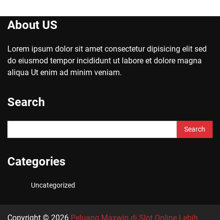
About US
Lorem ipsum dolor sit amet consectetur dipisicing elit sed
do eiusmod tempor incididunt ut labore et dolore magna
aliqua Ut enim ad minim veniam.
Search
Search
for:
Categories
Uncategorized
Copyright © 2026
Peluang Maxwin di Slot Online Lebih