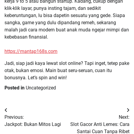
kerja 9 to 5 atau bangun startup. Kadang, cukup dengan
klik-klik layar, punya insting tajam, dan sedikit
keberuntungan, lu bisa dapetin sesuatu yang gede. Siapa
sangka, game yang dulu dipandang remeh, sekarang
malah jadi cara modern buat anak muda ngejar mimpi dan
kebebasan finansial.
https://mantap168s.com
Jadi, siap jadi kaya lewat slot online? Tapi inget, tetep pake
otak, bukan emosi. Main buat seru-seruan, cuan itu
bonusnya. Let’s spin and win!
Posted in
Uncategorized
Post
Previous:
Next:
navigation
Jackpot: Bukan Mitos Lagi
Slot Gacor Anti Lemes: Cara
Santai Cuan Tanpa Ribet