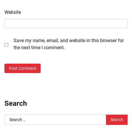
Website
Save my name, email, and website in this browser for
the next time I comment.
Search
Search
for: