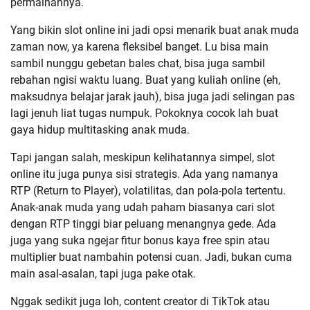
permainannya.
Yang bikin slot online ini jadi opsi menarik buat anak muda
zaman now, ya karena fleksibel banget. Lu bisa main
sambil nunggu gebetan bales chat, bisa juga sambil
rebahan ngisi waktu luang. Buat yang kuliah online (eh,
maksudnya belajar jarak jauh), bisa juga jadi selingan pas
lagi jenuh liat tugas numpuk. Pokoknya cocok lah buat
gaya hidup multitasking anak muda.
Tapi jangan salah, meskipun kelihatannya simpel, slot
online itu juga punya sisi strategis. Ada yang namanya
RTP (Return to Player), volatilitas, dan pola-pola tertentu.
Anak-anak muda yang udah paham biasanya cari slot
dengan RTP tinggi biar peluang menangnya gede. Ada
juga yang suka ngejar fitur bonus kaya free spin atau
multiplier buat nambahin potensi cuan. Jadi, bukan cuma
main asal-asalan, tapi juga pake otak.
Nggak sedikit juga loh, content creator di TikTok atau