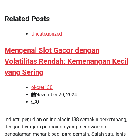
Related Posts
Uncategorized
Mengenal Slot Gacor dengan
Volatilitas Rendah: Kemenangan Kecil
yang Sering
okcret138
November 20, 2024
0
Industri perjudian online aladin138 semakin berkembang,
dengan beragam permainan yang menawarkan
pengalaman menarik bagi para pemain. Salah satu jenis