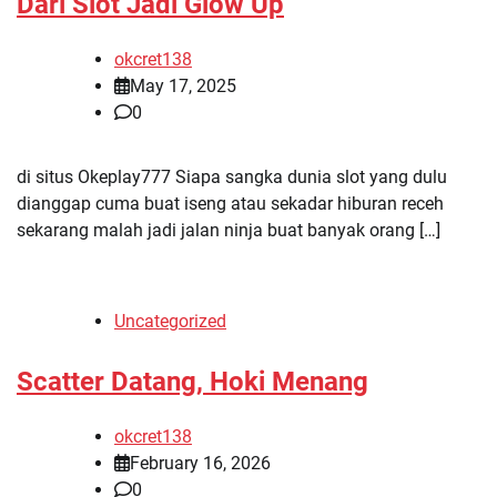
Dari Slot Jadi Glow Up
okcret138
May 17, 2025
0
di situs Okeplay777 Siapa sangka dunia slot yang dulu
dianggap cuma buat iseng atau sekadar hiburan receh
sekarang malah jadi jalan ninja buat banyak orang […]
Uncategorized
Scatter Datang, Hoki Menang
okcret138
February 16, 2026
0