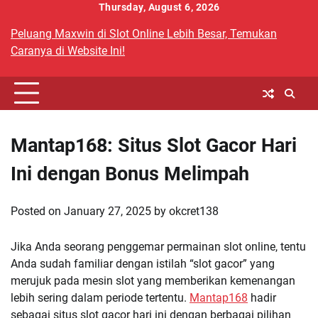
Skip
Thursday, August 6, 2026
to
Peluang Maxwin di Slot Online Lebih Besar, Temukan
content
Caranya di Website Ini!
Mantap168: Situs Slot Gacor Hari
Ini dengan Bonus Melimpah
Posted on
January 27, 2025
by
okcret138
Jika Anda seorang penggemar permainan slot online, tentu
Anda sudah familiar dengan istilah “slot gacor” yang
merujuk pada mesin slot yang memberikan kemenangan
lebih sering dalam periode tertentu.
Mantap168
hadir
sebagai situs slot gacor hari ini dengan berbagai pilihan