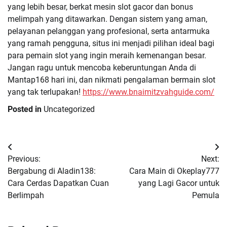
yang lebih besar, berkat mesin slot gacor dan bonus
melimpah yang ditawarkan. Dengan sistem yang aman,
pelayanan pelanggan yang profesional, serta antarmuka
yang ramah pengguna, situs ini menjadi pilihan ideal bagi
para pemain slot yang ingin meraih kemenangan besar.
Jangan ragu untuk mencoba keberuntungan Anda di
Mantap168 hari ini, dan nikmati pengalaman bermain slot
yang tak terlupakan!
https://www.bnaimitzvahguide.com/
Posted in
Uncategorized
Post
Previous:
Next:
navigation
Bergabung di Aladin138:
Cara Main di Okeplay777
Cara Cerdas Dapatkan Cuan
yang Lagi Gacor untuk
Berlimpah
Pemula